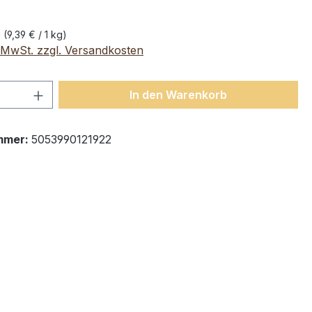
g
(9,39 € / 1 kg)
. MwSt. zzgl. Versandkosten
 Anzahl: Gib den gewünschten Wert ein 
In den Warenkorb
mmer:
5053990121922