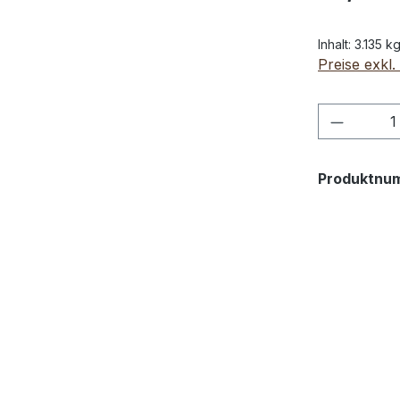
Inhalt:
3.135 k
Preise exkl
Produkt
Produktnu