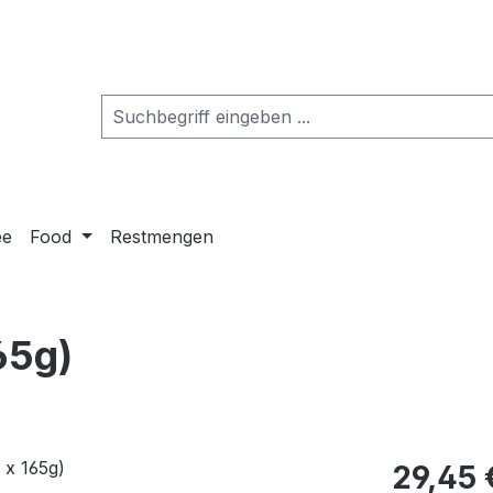
ee
Food
Restmengen
65g)
29,45 