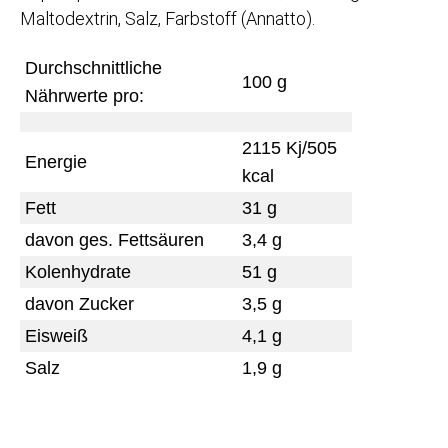
Maltodextrin, Salz, Farbstoff (Annatto).
Durchschnittliche
100 g
Nährwerte pro:
2115 Kj/505
Energie
kcal
Fett
31 g
davon ges. Fettsäuren
3,4 g
Kolenhydrate
51 g
davon Zucker
3,5 g
Eisweiß
4,1 g
Salz
1,9 g