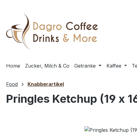
m Hauptinhalt springen
Zur Suche springen
Zur Hauptnavigation springen
Home
Zucker, Milch & Co
Getränke
Kaffee
T
Food
Knabberartikel
Pringles Ketchup (19 x 1
Bildergalerie überspringen