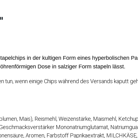
"
apelchips in der kultigen Form eines hyperbolischen Para
n röhrenförmigen Dose in salziger Form stapeln lässt.
gen tun, wenn einige Chips während des Versands kaputt geh
nenblumen, Mais), Reismehl, Weizenstärke, Maismehl, Ketch
, Geschmacksverstärker Mononatriumglutamat, Natriumguany
ronensäure, Aromen, Farbstoff Paprikaextrakt, MILCHKÄSE,