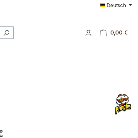
Deutsch
0,00 €
Ware
€