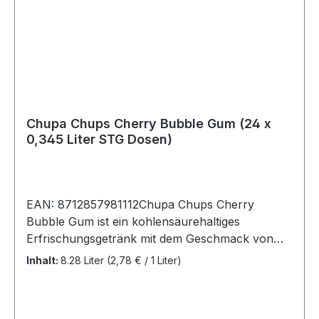
Chupa Chups Cherry Bubble Gum (24 x
0,345 Liter STG Dosen)
EAN: 8712857981112Chupa Chups Cherry
Bubble Gum ist ein kohlensäurehaltiges
Erfrischungsgetränk mit dem Geschmack von
Chupa Chups Cherry Bubble Gum-Lutscher. Er
Inhalt:
8.28 Liter
(2,78 € / 1 Liter)
ist herrlich erfrischend und fruchtig süß, wie wir
es vom Lutscher gewohnt sind. Chupa Chups
Cherry Bubble Gum eignet sich sowohl für