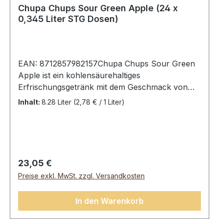
Chupa Chups Sour Green Apple (24 x
0,345 Liter STG Dosen)
EAN: 8712857982157Chupa Chups Sour Green
Apple ist ein kohlensäurehaltiges
Erfrischungsgetränk mit dem Geschmack von
den grünen Apfel Lutscher. Es ist wunderbar
Inhalt:
8.28 Liter
(2,78 € / 1 Liter)
erfrischend und fruchtig säuerlich, wie wir es
vom Lutscher gewohnt sind. Chupa Chups
kommen sowohl bei Kindern als auch bei
Erwachsenen immer gut an.Chupa Chups Sour
Green Apple, 24 Dosen (24 x 0,345 l).Zutaten:
Regulärer Preis:
23,05 €
kohlensäurehaltiges Wasser, Maissirup mit
Preise exkl. MwSt. zzgl. Versandkosten
hohem Fruchtzuckergehalt, Zucker, 1 %
Apfelsaft aus Apfelkonzentrat, Säureregulatoren
In den Warenkorb
(Milchsäure, Zitronensäure, Natriumcitrat),
Spirulina, Färberdistel,