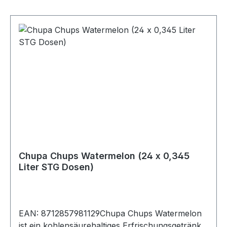
Aromen.Durchschnittliche Nährwerte pro:100
mlEnergie183 KJ/44 kcalFett0 gdavon ges.
Fettsäuren0 gKolenhydrate11 gdavon Zucker11
gEiweiß0 gSalz<0,01 g
Chupa Chups Watermelon (24 x 0,345
Liter STG Dosen)
EAN: 8712857981129Chupa Chups Watermelon
ist ein kohlensäurehaltiges Erfrischungsgetränk