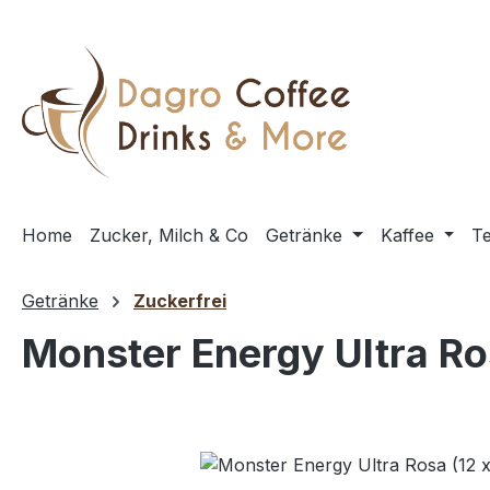
m Hauptinhalt springen
Zur Suche springen
Zur Hauptnavigation springen
Home
Zucker, Milch & Co
Getränke
Kaffee
T
Getränke
Zuckerfrei
Monster Energy Ultra Ros
Bildergalerie überspringen