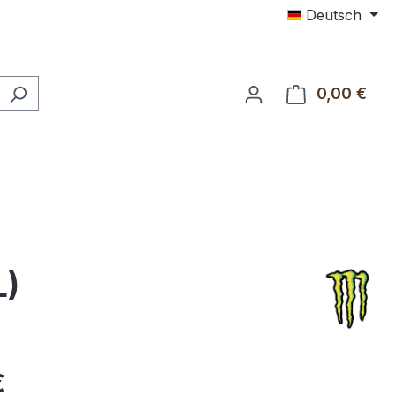
Deutsch
0,00 €
Ware
L)
€