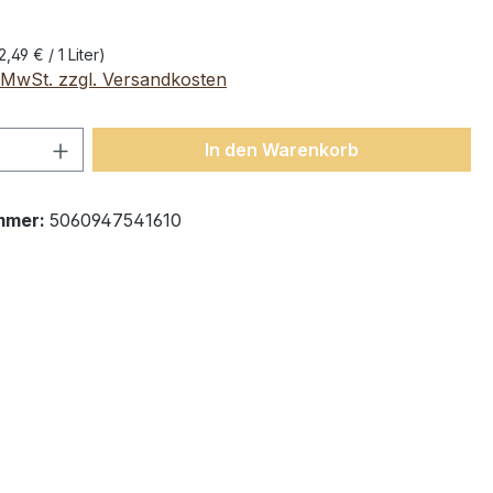
2,49 € / 1 Liter)
. MwSt. zzgl. Versandkosten
 Anzahl: Gib den gewünschten Wert ein 
In den Warenkorb
mmer:
5060947541610