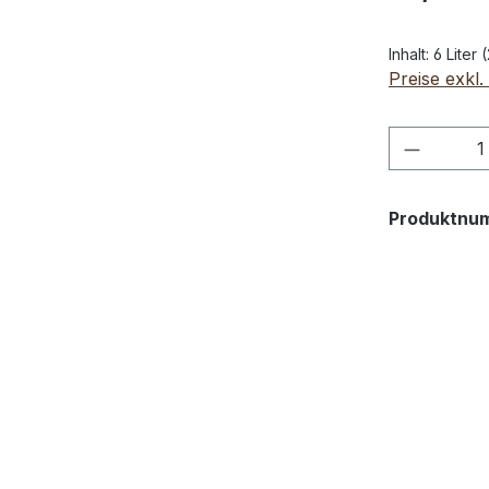
Inhalt:
6 Liter
(
Preise exkl
Produkt
Produktnu