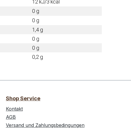
12 kJ/3 kcal
0 g
0 g
1,4 g
0 g
0 g
0,2 g
Shop Service
Kontakt
AGB
Versand und Zahlungsbedingungen