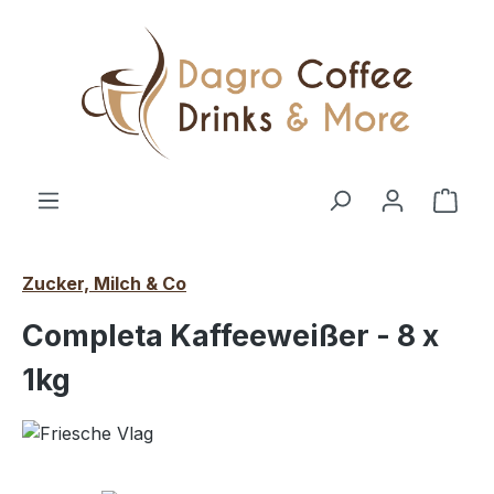
Zum Hauptinhalt springen
Ware
Zucker, Milch & Co
Completa Kaffeeweißer - 8 x
1kg