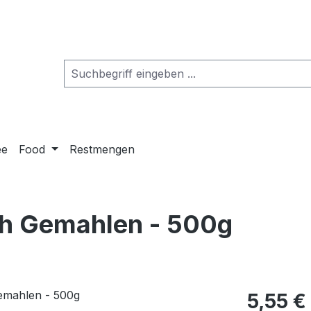
ee
Food
Restmengen
sch Gemahlen - 500g
5,55 €