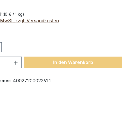
11,10 € / 1 kg)
. MwSt. zzgl. Versandkosten
len
 Anzahl: Gib den gewünschten Wert ein 
In den Warenkorb
mmer:
4002720002261.1