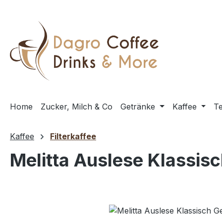
m Hauptinhalt springen
Zur Suche springen
Zur Hauptnavigation springen
Home
Zucker, Milch & Co
Getränke
Kaffee
T
Kaffee
Filterkaffee
Melitta Auslese Klassi
Bildergalerie überspringen