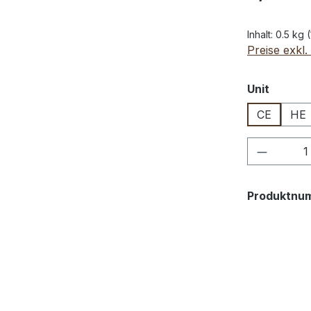
Inhalt:
0.5 kg
(
Preise exkl
auswäh
Unit
CE
HE
Produkt
Produktnu